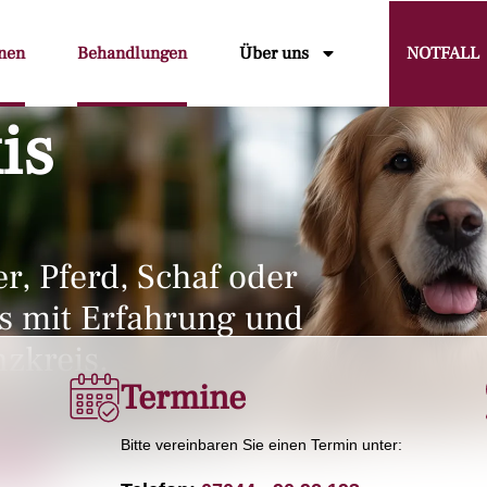
nen
Behandlungen
Über uns
NOTFALL
is
r, Pferd, Schaf oder
s mit Erfahrung und
nzkreis.
Termine
Bitte vereinbaren Sie einen Termin unter:
L!