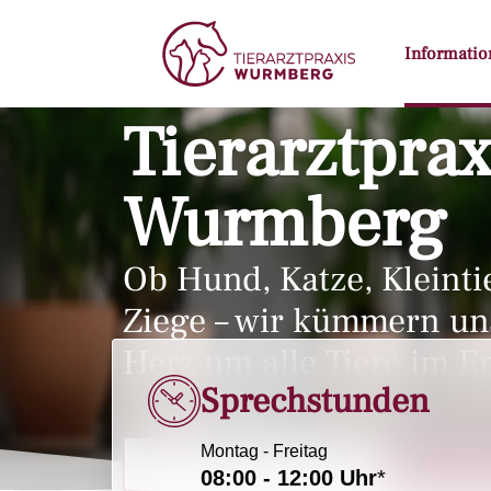
Informatio
Tierarztprax
Wurmberg
Ob Hund, Katze, Kleintie
Ziege – wir kümmern un
Herz um alle Tiere im E
Sprechstunden
Montag - Freitag
Termin buchen (über PetsXL)
NOTFAL
08:00 - 12:00 Uhr
*